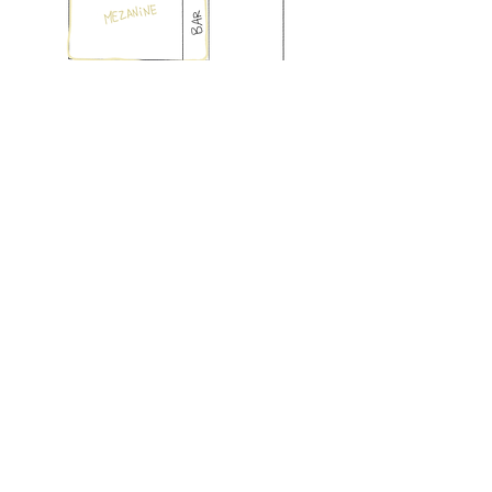
Horário:
Almoço: terça a sexta-feria: 12:30 -
15:00
Jantar: terça a quinta-feira: 19:30
- 22:30
sexta e sábado: 19:30 - 23:00
+351 217 598 980